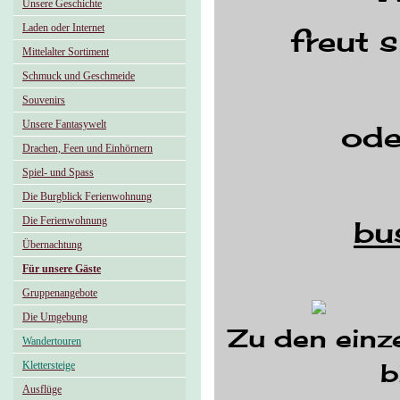
Unsere Geschichte
Laden oder Internet
freut s
Mittelalter Sortiment
Schmuck und Geschmeide
Souvenirs
Unsere Fantasywelt
ode
Drachen, Feen und Einhörnern
Spiel- und Spass
Die Burgblick Ferienwohnung
Die Ferienwohnung
bu
Übernachtung
Für unsere Gäste
Gruppenangebote
Die Umgebung
Zu den einz
Wandertouren
Klettersteige
b
Ausflüge