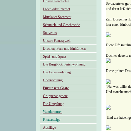
Unsere Geschichte
So dauerte es gar
und darin ließ si
Laden oder Internet
Mittelalter Sortiment
Zum Burgenfest En
hier einen Einblick
Schmuck und Geschmeide
Souvenirs
Unsere Fantasywelt
Diese Elfe mit ih
Drachen, Feen und Einhörnern
Doch es dauerte n
Spiel- und Spass
Die Burgblick Ferienwohnung
Diese grünen Drac
Die Ferienwohnung
Übernachtung
"Na, was willst du
Für unsere Gäste
Und manche mache
Gruppenangebote
Die Umgebung
Wandertouren
Und wir haben geh
Klettersteige
Ausflüge