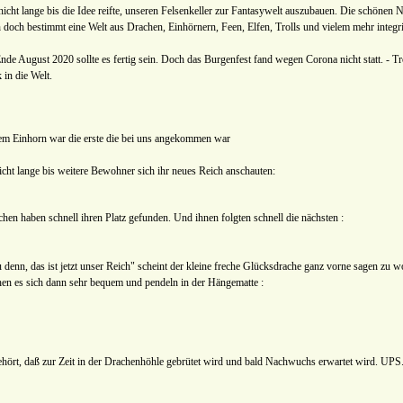
 nicht lange bis die Idee reifte, unseren Felsenkeller zur Fantasywelt auszubauen. Die schöne
ch doch bestimmt eine Welt aus Drachen, Einhörnern, Feen, Elfen, Trolls und vielem mehr integr
de August 2020 sollte es fertig sein. Doch das Burgenfest fand wegen Corona nicht statt. - T
 in die Welt.
rem Einhorn war die erste die bei uns angekommen war
icht lange bis weitere Bewohner sich ihr neues Reich anschauten:
hen haben schnell ihren Platz gefunden. Und ihnen folgten schnell die nächsten :
 denn, das ist jetzt unser Reich" scheint der kleine freche Glücksdrache ganz vorne sagen zu w
n es sich dann sehr bequem und pendeln in der Hängematte :
ört, daß zur Zeit in der Drachenhöhle gebrütet wird und bald Nachwuchs erwartet wird. UPS... 