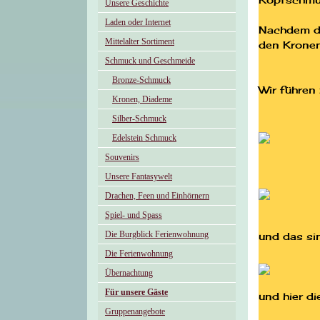
Kopfschmu
Unsere Geschichte
Laden oder Internet
Nachdem di
Mittelalter Sortiment
den Kronen
Schmuck und Geschmeide
Bronze-Schmuck
Wir führen
Kronen, Diademe
Silber-Schmuck
Edelstein Schmuck
Souvenirs
Unsere Fantasywelt
Drachen, Feen und Einhörnern
Spiel- und Spass
Die Burgblick Ferienwohnung
und das sin
Die Ferienwohnung
Übernachtung
Für unsere Gäste
und hier d
Gruppenangebote