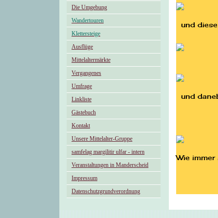
Die Umgebung
Wandertouren
und diese g
Klettersteige
Ausflüge
Mittelaltermärkte
Vergangenes
Umfrage
und danebe
Linkliste
Gästebuch
Kontakt
Unsere Mittelalter-Gruppe
samfelag margilitir ulfar - intern
Wie immer 
Veranstaltungen in Manderscheid
Impressum
Datenschutzgrundverordnung