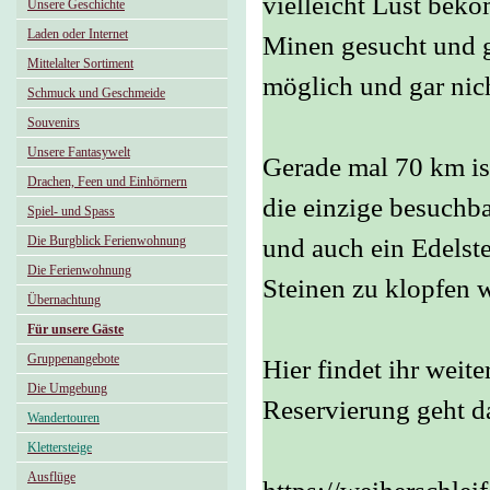
vielleicht Lust bek
Unsere Geschichte
Laden oder Internet
Minen gesucht und g
Mittelalter Sortiment
möglich und gar nic
Schmuck und Geschmeide
Souvenirs
Unsere Fantasywelt
Gerade mal 70 km ist
Drachen, Feen und Einhörnern
die einzige besuchb
Spiel- und Spass
Die Burgblick Ferienwohnung
und auch ein Edelst
Die Ferienwohnung
Steinen zu klopfen 
Übernachtung
Für unsere Gäste
Gruppenangebote
Hier findet ihr wei
Die Umgebung
Reservierung geht da
Wandertouren
Klettersteige
Ausflüge