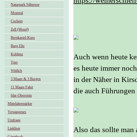
https://weiherschlei
Naturpark Silbersee
Monreal
Cochem
Zell (Mosel)
Bernkastel-Kues
Burg Eltz
Koblenz
Auch wenn heute kei
Trier
es heute immer noch
Wittlich
in der Näher in Kirs
3 Maare & 3 Burgen
11 Maare Fahrt
die auch Führungen 
Idar-Oberstein
Mittelaltermärkte
Vergangenes
Umfrage
Also das sollte man a
Linkliste
Gästebuch