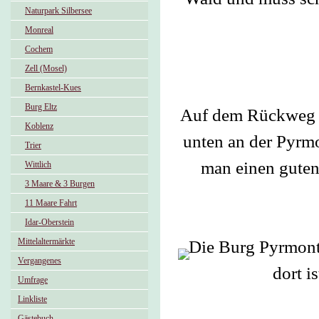
Naturpark Silbersee
Monreal
Cochem
Zell (Mosel)
Bernkastel-Kues
Burg Eltz
Auf dem Rückweg re
Koblenz
unten an der Pyrmo
Trier
man einen guten
Wittlich
3 Maare & 3 Burgen
11 Maare Fahrt
Idar-Oberstein
Mittelaltermärkte
Die Burg Pyrmont
Vergangenes
dort i
Umfrage
Linkliste
Gästebuch