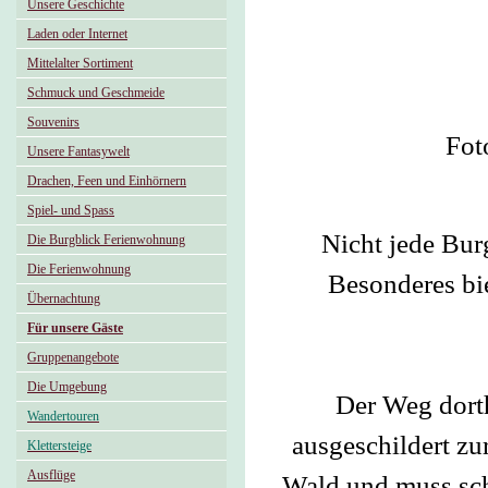
Unsere Geschichte
Laden oder Internet
Mittelalter Sortiment
Schmuck und Geschmeide
Souvenirs
Fot
Unsere Fantasywelt
Drachen, Feen und Einhörnern
Spiel- und Spass
Nicht jede Bur
Die Burgblick Ferienwohnung
Die Ferienwohnung
Besonderes bie
Übernachtung
Für unsere Gäste
Gruppenangebote
Die Umgebung
Der Weg dorth
Wandertouren
ausgeschildert zu
Klettersteige
Ausflüge
Wald und muss sch