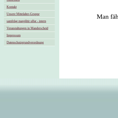
Kontakt
Unsere Mittelalter-Gruppe
Man fäh
samfelag margilitir ulfar - intern
Veranstaltungen in Manderscheid
Impressum
Datenschutzgrundverordnung