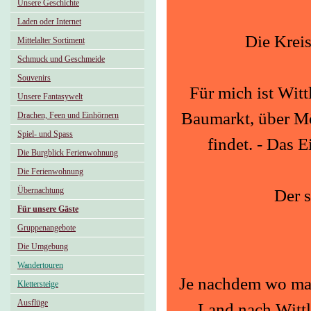
Unsere Geschichte
Laden oder Internet
Die Kreis
Mittelalter Sortiment
Schmuck und Geschmeide
Souvenirs
Für mich ist Wit
Unsere Fantasywelt
Baumarkt, über Möb
Drachen, Feen und Einhörnern
Spiel- und Spass
findet. - Das E
Die Burgblick Ferienwohnung
Die Ferienwohnung
Übernachtung
Der 
Für unsere Gäste
Gruppenangebote
Die Umgebung
Wandertouren
Je nachdem wo man
Klettersteige
Ausflüge
Land nach Wittl