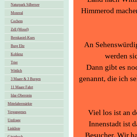
Naturpark Silbersee
Himmerod machen 
Monreal
Cochem
Zell (Mosel)
Bernkastel-Kues
An Sehenswürdigke
Burg Eltz
werden si
Koblenz
Trier
Dann gibt es no
Wittlich
genannt, die ich s
3 Maare & 3 Burgen
11 Maare Fahrt
Idar-Oberstein
Mittelaltermärkte
Viel los ist a
Vergangenes
Umfrage
Innenstadt ist 
Linkliste
Besucher. Wir ha
Gästebuch