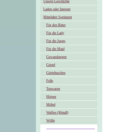
Unsere Geschichte
Laden oder Internet
Mittelalter Sortiment
Für den Ritter
Für die Lady
Für die Jungs
Für die Maid
Gewandungen
Gürtel
Gürteltaschen
Felle
Tonwaren
Hörner
Möbel
Waffen (Metall)
Wölfe