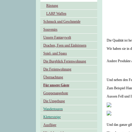
Rüstung
LARP Waffen
Schmuck und Geschmeide
Souvenirs
Unsere Fantasywelt
Die Qualität ist h
Drachen, Feen und Einhörnern
Wir haben sie in 
Spiel- und Spass
Andere Produkte a
Die Burgblick Ferienwohnung
Die Ferienwohnung
Übernachtung
Und neben den Fel
Für unsere Gäste
Zum Beispiel Hand
Gruppenangebote
Aussen Fell und I
Die Umgebung
Wandertouren
Klettersteige
Und das ganze gib
Ausflüge