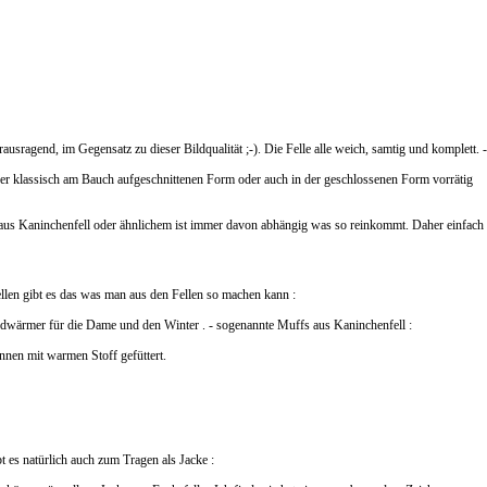
erausragend, im Gegensatz zu dieser Bildqualität ;-). Die Felle alle weich, samtig und komplett. -
der klassisch am Bauch aufgeschnittenen Form oder auch in der geschlossenen Form vorrätig
us Kaninchenfell oder ähnlichem ist immer davon abhängig was so reinkommt. Daher einfach 
len gibt es das was man aus den Fellen so machen kann :
wärmer für die Dame und den Winter . - sogenannte Muffs aus Kaninchenfell :
nnen mit warmen Stoff gefüttert.
t es natürlich auch zum Tragen als Jacke :