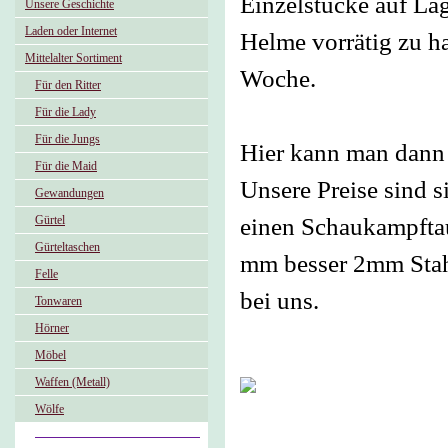
Einzelstücke auf Lag
Unsere Geschichte
Laden oder Internet
Helme vorrätig zu ha
Mittelalter Sortiment
Woche.
Für den Ritter
Für die Lady
Für die Jungs
Hier kann man dann 
Für die Maid
Unsere Preise sind s
Gewandungen
Gürtel
einen Schaukampftaug
Gürteltaschen
mm besser 2mm Stahl
Felle
bei uns.
Tonwaren
Hörner
Möbel
Waffen (Metall)
Wölfe