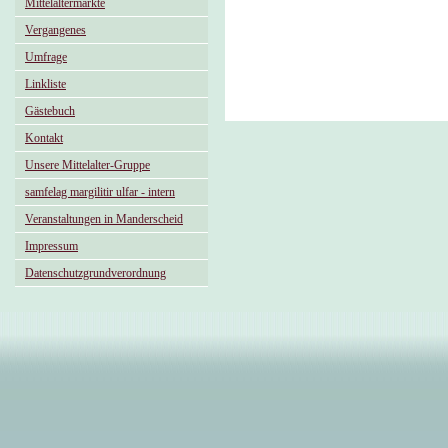
Mittelaltermärkte
Vergangenes
Umfrage
Linkliste
Gästebuch
Kontakt
Unsere Mittelalter-Gruppe
samfelag margilitir ulfar - intern
Veranstaltungen in Manderscheid
Impressum
Datenschutzgrundverordnung