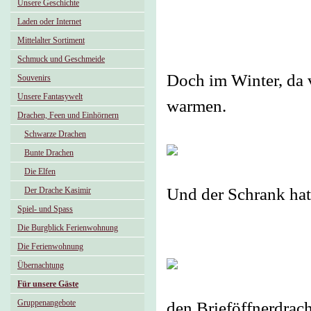
Unsere Geschichte
Laden oder Internet
Mittelalter Sortiment
Schmuck und Geschmeide
Doch im Winter, da v
Souvenirs
Unsere Fantasywelt
warmen.
Drachen, Feen und Einhörnern
Schwarze Drachen
Bunte Drachen
Die Elfen
Und der Schrank hat
Der Drache Kasimir
Spiel- und Spass
Die Burgblick Ferienwohnung
Die Ferienwohnung
Übernachtung
Für unsere Gäste
Gruppenangebote
den Brieföffnerdrach