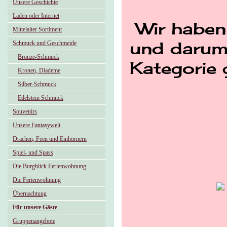
Unsere Geschichte
Laden oder Internet
Wir haben
Mittelalter Sortiment
Schmuck und Geschmeide
und darum
Bronze-Schmuck
Kategorie 
Kronen, Diademe
Silber-Schmuck
Edelstein Schmuck
Souvenirs
Unsere Fantasywelt
Drachen, Feen und Einhörnern
Spiel- und Spass
Die Burgblick Ferienwohnung
Die Ferienwohnung
Übernachtung
Für unsere Gäste
Gruppenangebote