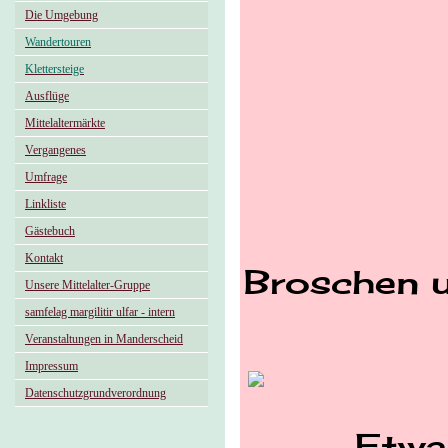
Die Umgebung
Wandertouren
Klettersteige
Ausflüge
Mittelaltermärkte
Vergangenes
Umfrage
Linkliste
Gästebuch
Kontakt
Broschen u
Unsere Mittelalter-Gruppe
samfelag margilitir ulfar - intern
Veranstaltungen in Manderscheid
Impressum
Datenschutzgrundverordnung