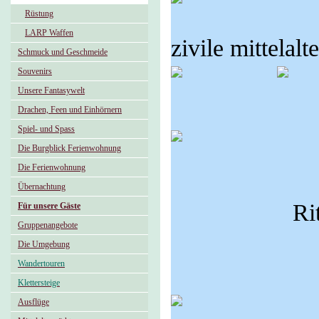
Rüstung
LARP Waffen
zivile mittelal
Schmuck und Geschmeide
Souvenirs
Unsere Fantasywelt
Drachen, Feen und Einhörnern
Spiel- und Spass
Die Burgblick Ferienwohnung
Die Ferienwohnung
Übernachtung
Ri
Für unsere Gäste
Gruppenangebote
Die Umgebung
Wandertouren
Klettersteige
Ausflüge