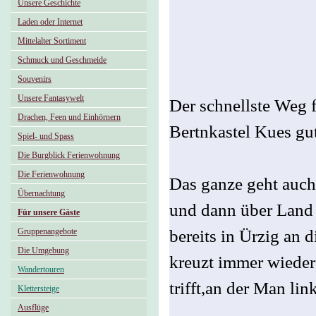
Unsere Geschichte
Laden oder Internet
Mittelalter Sortiment
Schmuck und Geschmeide
Souvenirs
Unsere Fantasywelt
Der schnellste Weg f
Drachen, Feen und Einhörnern
Bertnkastel Kues gut
Spiel- und Spass
Die Burgblick Ferienwohnung
Die Ferienwohnung
Das ganze geht auch
Übernachtung
und dann über Land 
Für unsere Gäste
Gruppenangebote
bereits in Ürzig an
Die Umgebung
kreuzt immer wieder
Wandertouren
trifft,an der Man lin
Klettersteige
Ausflüge