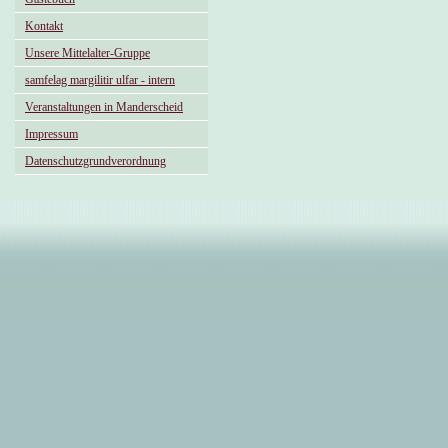
Kontakt
Unsere Mittelalter-Gruppe
samfelag margilitir ulfar - intern
Veranstaltungen in Manderscheid
Impressum
Datenschutzgrundverordnung