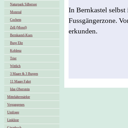
Naturpark Silbersee
In Bernkastel selbst
Monreal
Fussgängerzone. Vo
Cochem
Zell (Mosel)
erkunden.
Bernkastel-Kues
Burg Eltz
Koblenz
Trier
Wittlich
3 Maare & 3 Burgen
11 Maare Fahrt
Idar-Oberstein
Mittelaltermärkte
Vergangenes
Umfrage
Linkliste
Gästebuch