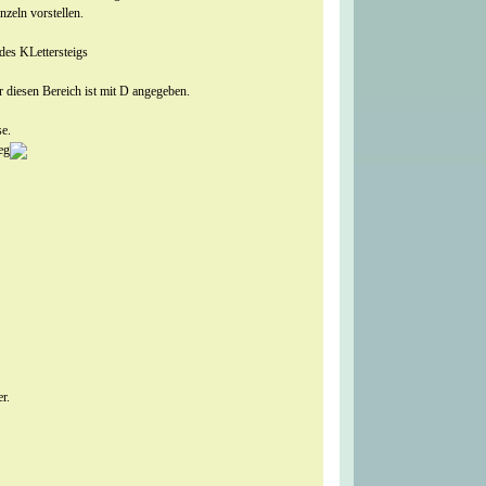
nzeln vorstellen.
 des KLettersteigs
r diesen Bereich ist mit D angegeben.
se.
eg
r.