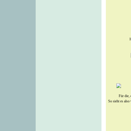
H
Für die, 
So sieht es also