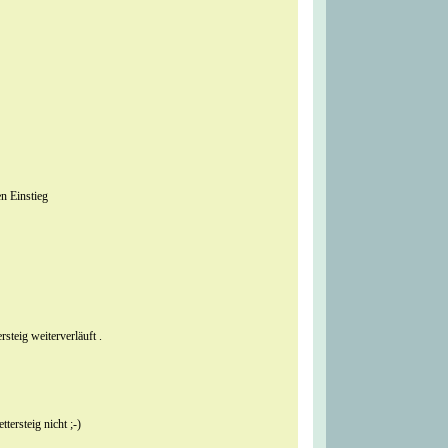
en Einstieg
steig weiterverläuft .
ttersteig nicht ;-)