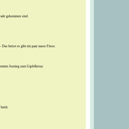
erade gekommen sind.
- Das heisst es gibt ein paar nasse Füsse.
 Letzten Anstieg zum Gipfelkreuz
inish.